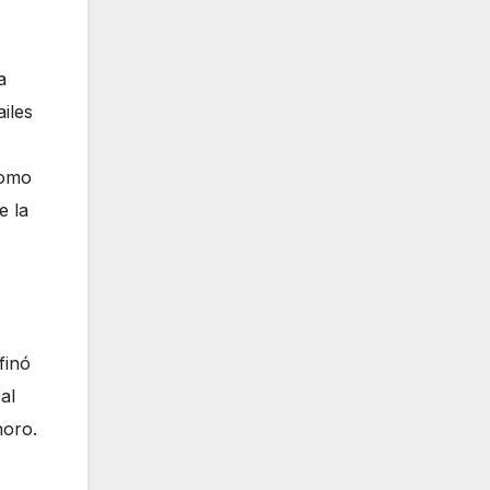
a
iles
como
e la
finó
al
noro.