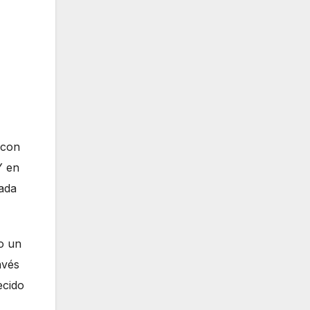
 con
Y en
cada
o un
avés
ecido