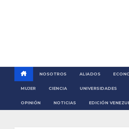
Saltar
al
contenido
NOSOTROS
ALIADOS
ECONO
MUJER
CIENCIA
UNIVERSIDADES
OPINIÓN
NOTICIAS
EDICIÓN VENEZU