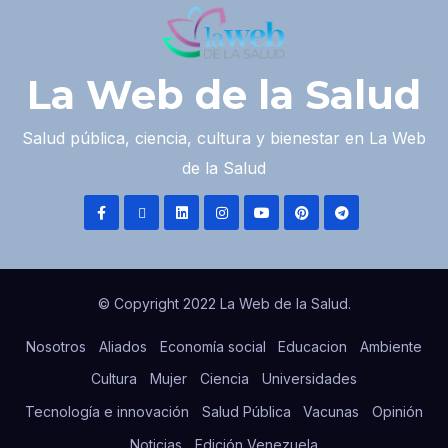
La Web de la Salud
Salud pública, ciencia, cultura y bienestar en La Web
de la Salud
© Copyright 2022 La Web de la Salud.
Nosotros
Aliados
Economía social
Educacion
Ambiente
Cultura
Mujer
Ciencia
Universidades
Tecnología e innovación
Salud Pública
Vacunas
Opinión
Noticias
Edición Venezuela