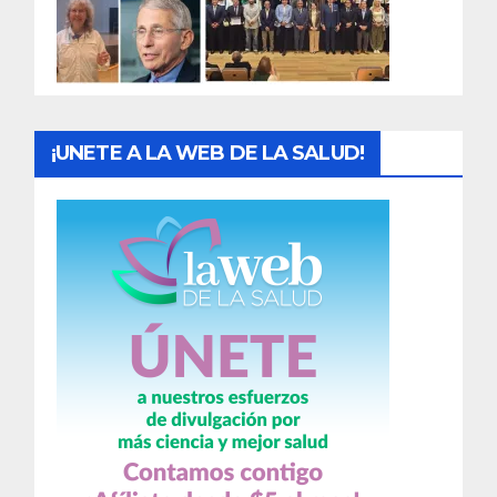
d
a
s
¡UNETE A LA WEB DE LA SALUD!