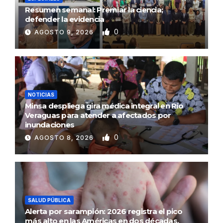
Resumen semanal: Premiar la ciencia;
defender la evidencia
0
AGOSTO 9, 2026
NOTICIAS
Minsa despliega gira médica integral en Río
Veraguas para atender a afectados por
inundaciones
0
AGOSTO 8, 2026
SALUD PÚBLICA
Alerta por sarampión: 2026 registra el pico
más alto en las Américas en dos décadas,