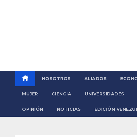
Saltar
al
contenido
NOSOTROS
ALIADOS
ECONO
MUJER
CIENCIA
UNIVERSIDADES
OPINIÓN
NOTICIAS
EDICIÓN VENEZU