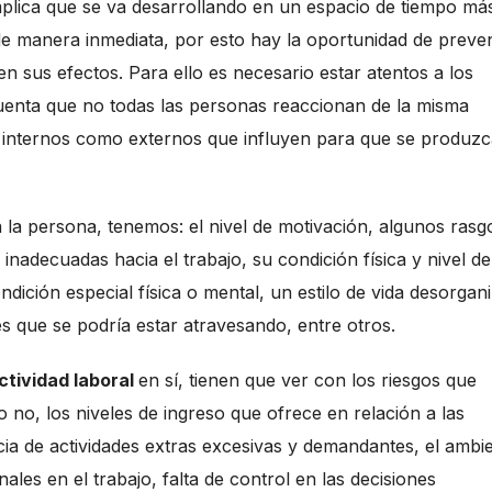
implica que se va desarrollando en un espacio de tiempo má
e manera inmediata, por esto hay la oportunidad de preven
n sus efectos. Para ello es necesario estar atentos a los
nta que no todas las personas reaccionan de la misma
o internos como externos que influyen para que se produz
a la persona, tenemos: el nivel de motivación, algunos rasg
 inadecuadas hacia el trabajo, su condición física y nivel de
ondición especial física o mental, un estilo de vida desorgan
les que se podría estar atravesando, entre otros.
ctividad laboral
en sí, tienen que ver con los riesgos que
 o no, los niveles de ingreso que ofrece en relación a las
ncia de actividades extras excesivas y demandantes, el ambi
les en el trabajo, falta de control en las decisiones