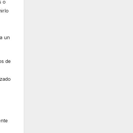
s o
irlo
ca un
os de
izado
ente