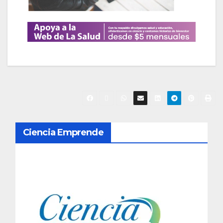
N
Ciencia Emprende
a
v
e
g