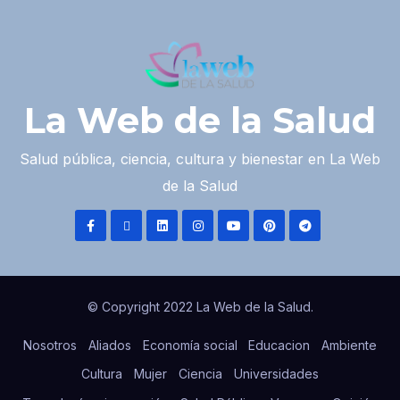
La Web de la Salud
Salud pública, ciencia, cultura y bienestar en La Web
de la Salud
© Copyright 2022 La Web de la Salud.
Nosotros
Aliados
Economía social
Educacion
Ambiente
Cultura
Mujer
Ciencia
Universidades