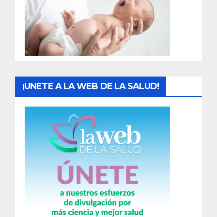
a
d
a
s
¡UNETE A LA WEB DE LA SALUD!