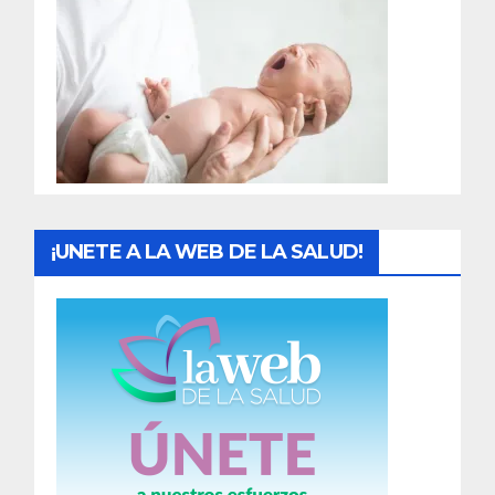
r
a
d
a
s
¡UNETE A LA WEB DE LA SALUD!