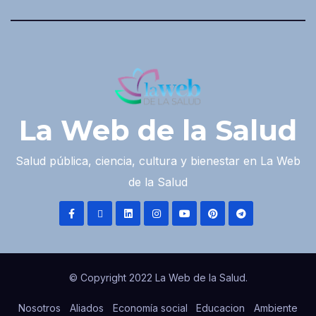
La Web de la Salud
Salud pública, ciencia, cultura y bienestar en La Web
de la Salud
© Copyright 2022 La Web de la Salud.
Nosotros
Aliados
Economía social
Educacion
Ambiente