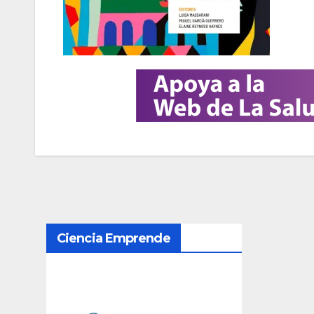
N
Ciencia Emprende
a
v