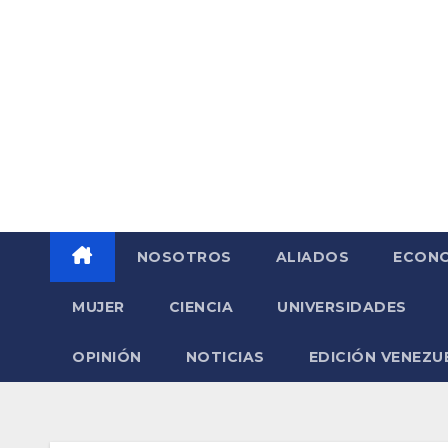
Saltar
al
contenido
NOSOTROS
ALIADOS
ECONO
MUJER
CIENCIA
UNIVERSIDADES
OPINIÓN
NOTICIAS
EDICIÓN VENEZU