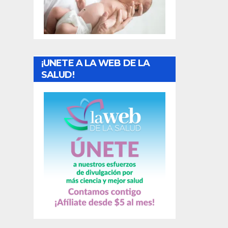
t
r
a
¡UNETE A LA WEB DE LA
d
SALUD!
a
s