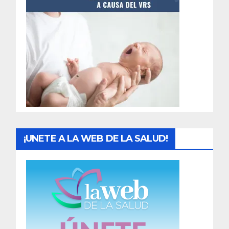
t
r
a
d
a
s
¡UNETE A LA WEB DE LA SALUD!