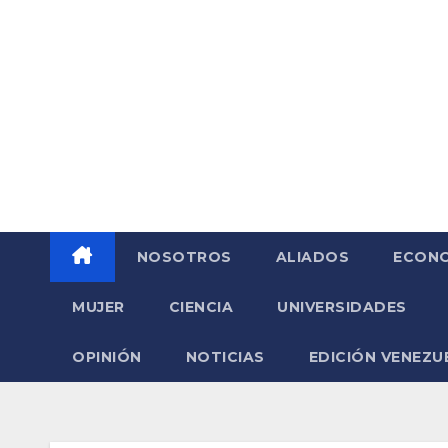
Saltar
al
contenido
NOSOTROS
ALIADOS
ECONO
MUJER
CIENCIA
UNIVERSIDADES
OPINIÓN
NOTICIAS
EDICIÓN VENEZU