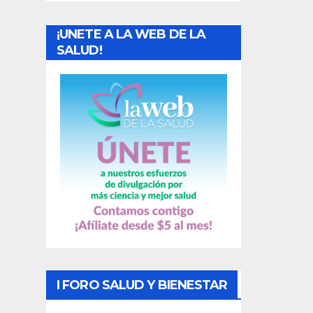
a
¡UNETE A LA WEB DE LA
d
SALUD!
a
s
I FORO SALUD Y BIENESTAR