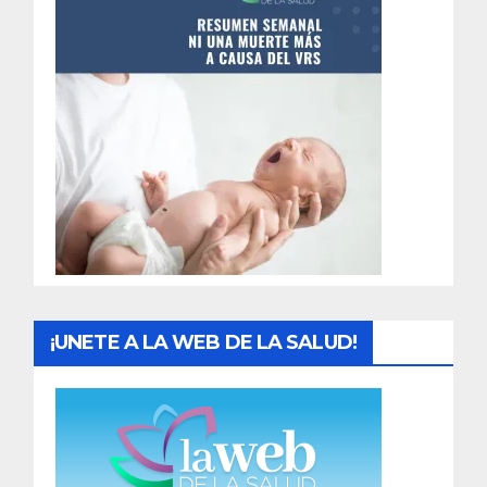
n
t
r
a
d
a
s
¡UNETE A LA WEB DE LA SALUD!