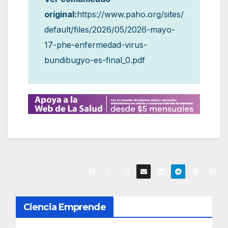
original:
https://www.paho.org/sites/
default/files/2026/05/2026-mayo-
17-phe-enfermedad-virus-
bundibugyo-es-final_0.pdf
N
Ciencia Emprende
a