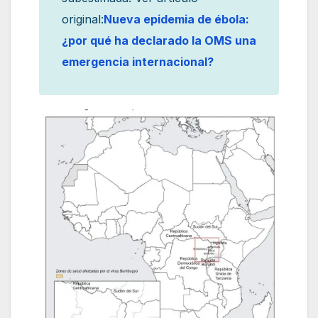
original:
Nueva epidemia de ébola:
¿por qué ha declarado la OMS una
emergencia internacional?