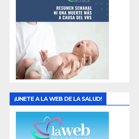
n
t
r
a
d
a
s
¡UNETE A LA WEB DE LA SALUD!