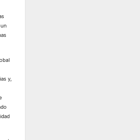
as
 un
nas
obal
as y,
e
ado
idad