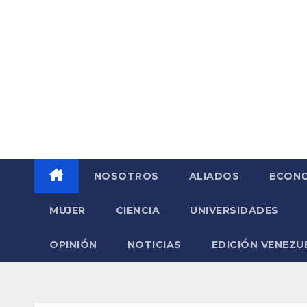
Saltar
al
contenido
NOSOTROS
ALIADOS
ECONO
MUJER
CIENCIA
UNIVERSIDADES
OPINIÓN
NOTICIAS
EDICIÓN VENEZU