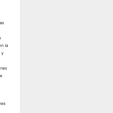
las
a
en la
 y
ones
de
nes