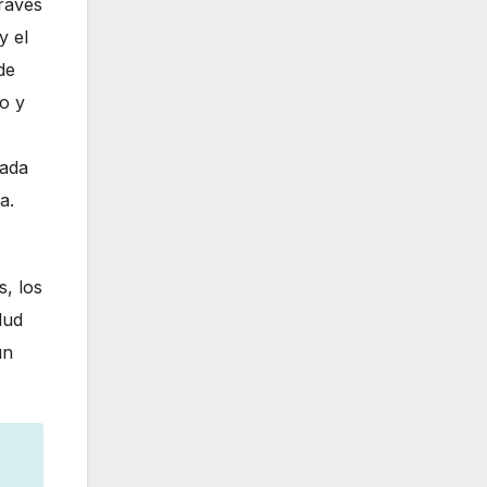
través
y el
de
o y
rada
a.
s, los
lud
un