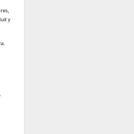
eres,
lud y
ra.
.