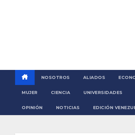
Saltar
al
contenido
NOSOTROS
ALIADOS
ECONO
MUJER
CIENCIA
UNIVERSIDADES
OPINIÓN
NOTICIAS
EDICIÓN VENEZU