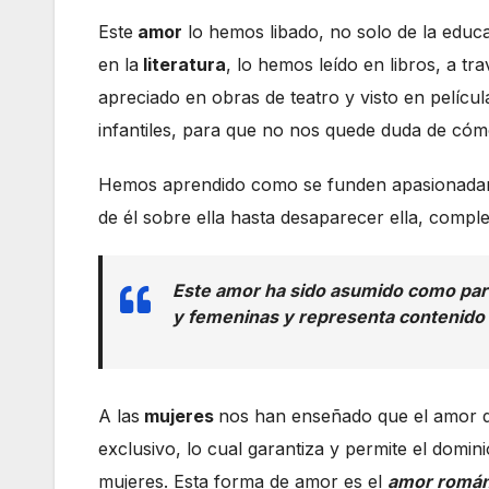
Este
amor
lo hemos libado, no solo de la educac
en la
literatura
, lo hemos leído en libros, a t
apreciado en obras de teatro y visto en pelícu
infantiles, para que no nos quede duda de có
Hemos aprendido como se funden apasionadamen
de él sobre ella hasta desaparecer ella, compl
Este amor ha sido asumido como part
y femeninas y representa contenido 
A las
mujeres
nos han enseñado que el amor de
exclusivo, lo cual garantiza y permite el domin
mujeres. Esta forma de amor es el
amor román