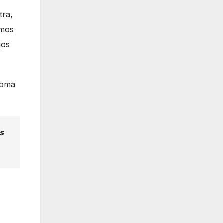
tra,
emos
gos
toma
s