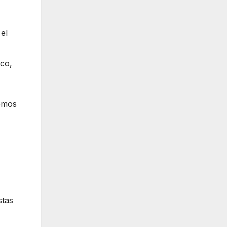
el
ico,
emos
stas