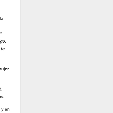
la
”
igo,
 te
ujer
d.
as.
 y en