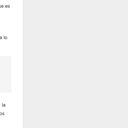
se es
a lo
 la
pos