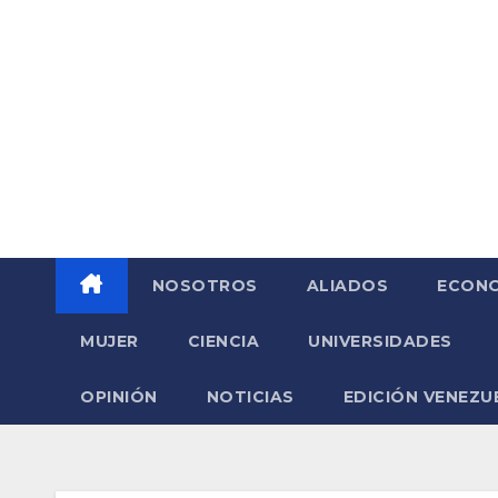
Saltar
al
contenido
NOSOTROS
ALIADOS
ECONO
MUJER
CIENCIA
UNIVERSIDADES
OPINIÓN
NOTICIAS
EDICIÓN VENEZU