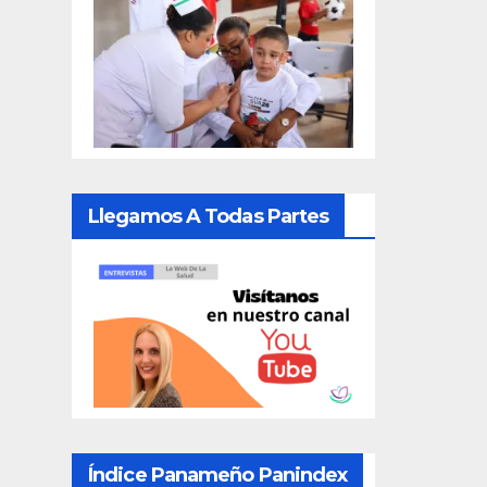
Llegamos A Todas Partes
Índice Panameño Panindex