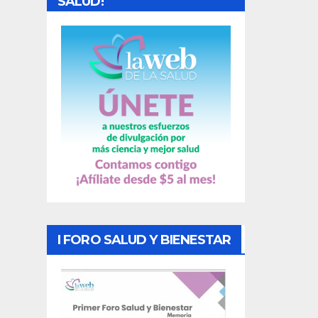
SALUD!
a
s
I FORO SALUD Y BIENESTAR