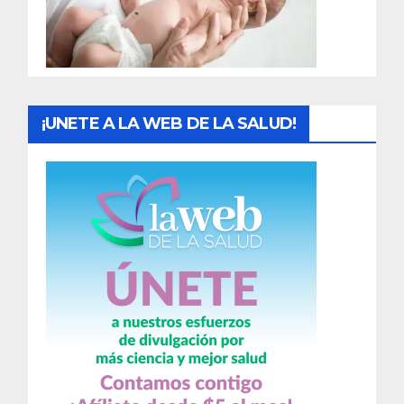
d
a
s
¡UNETE A LA WEB DE LA SALUD!