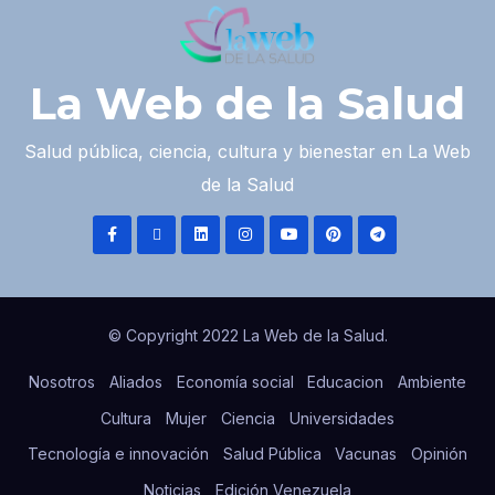
La Web de la Salud
Salud pública, ciencia, cultura y bienestar en La Web
de la Salud
© Copyright 2022 La Web de la Salud.
Nosotros
Aliados
Economía social
Educacion
Ambiente
Cultura
Mujer
Ciencia
Universidades
Tecnología e innovación
Salud Pública
Vacunas
Opinión
Noticias
Edición Venezuela