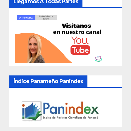
Llegamos A Todas Partes
Índice Panameño Panindex