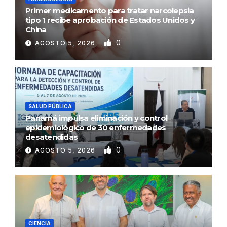
Primer medicamento para tratar narcolepsia
tipo 1 recibe aprobación de Estados Unidos y
China
0
AGOSTO 5, 2026
SALUD PÚBLICA
Panamá impulsa eliminación y control
epidemiológico de 30 enfermedades
desatendidas
0
AGOSTO 5, 2026
CIENCIA