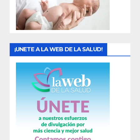
d
a
s
¡UNETE A LA WEB DE LA SALUD!