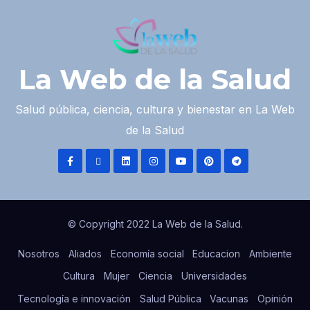
La Web de la Salud
Salud pública, ciencia, cultura y bienestar en La Web
de la Salud
© Copyright 2022 La Web de la Salud.
Nosotros
Aliados
Economía social
Educacion
Ambiente
Cultura
Mujer
Ciencia
Universidades
Tecnología e innovación
Salud Pública
Vacunas
Opinión