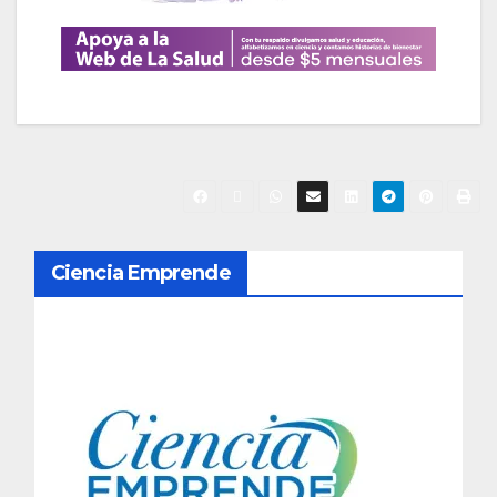
N
Ciencia Emprende
a
v
e
g
a