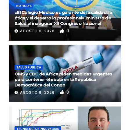
NOTICIAS
«El Colegio Médico es garante de la calidad, la
ética y el desarrollo profesional», ministro de
Salud al inaugurar XII Congreso Nacional
0
AGOSTO 6, 2026
SALUD PÚBLICA
OMS y CDC de África piden medidas urgentes
para contener el ébola en la República
Democrática del Congo
0
AGOSTO 6, 2026
TECNOLOGÍA E INNOVACIÓN