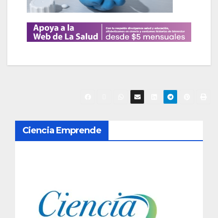
N
Ciencia Emprende
a
v
e
g