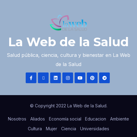
La Web de la Salud
Salud pública, ciencia, cultura y bienestar en La Web
de la Salud
© Copyright 2022 La Web de la Salud.
Nosotros
Aliados
Economía social
Educacion
Ambiente
Cultura
Mujer
Ciencia
Universidades