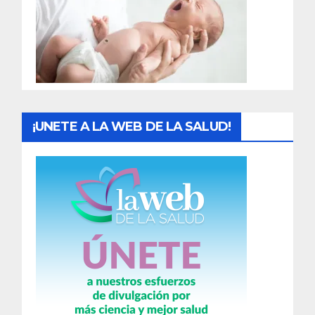
a
d
a
s
¡UNETE A LA WEB DE LA SALUD!