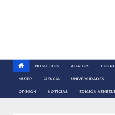
Saltar
al
contenido
NOSOTROS
ALIADOS
ECONO
MUJER
CIENCIA
UNIVERSIDADES
OPINIÓN
NOTICIAS
EDICIÓN VENEZU