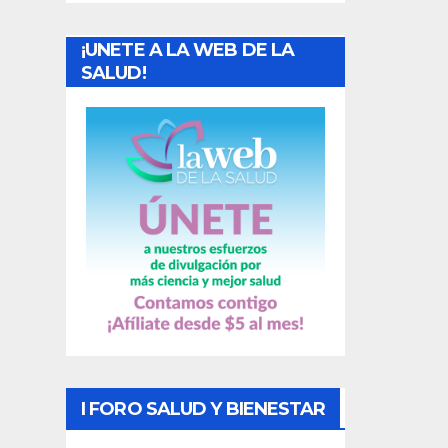
a
¡UNETE A LA WEB DE LA
d
SALUD!
a
s
I FORO SALUD Y BIENESTAR