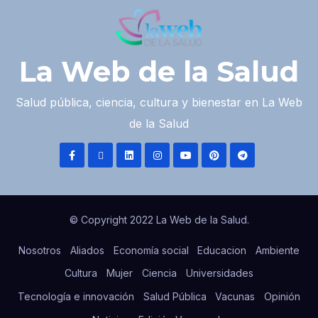
La Web de la Salud
Salud pública, ciencia, cultura y bienestar en La Web
de la Salud
© Copyright 2022 La Web de la Salud.
Nosotros
Aliados
Economía social
Educacion
Ambiente
Cultura
Mujer
Ciencia
Universidades
Tecnología e innovación
Salud Pública
Vacunas
Opinión