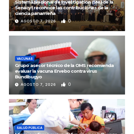
Sistema Nacional de Investigación (SNI) de la
Senacyt reconoce las contribuciones de la
ciencia panameña
0
AGOSTO 7, 2026
VACUNAS
Grupo asesor técnico de la OMS recomienda
evaluar la vacuna Ervebo contra virus
Bundibugyo
0
AGOSTO 7, 2026
SALUD PÚBLICA