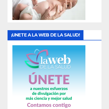
d
a
s
¡UNETE A LA WEB DE LA SALUD!