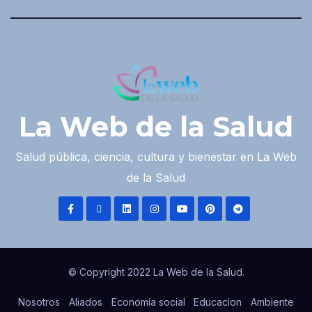
La Web de la Salud
Salud pública, ciencia, cultura y bienestar en La Web
de la Salud
© Copyright 2022 La Web de la Salud.
Nosotros
Aliados
Economía social
Educacion
Ambiente