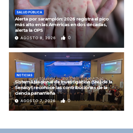
SALUD PÚBLICA
Alerta por sarampión: 2026 registra el pico
más alto en las Américas en dos décadas,
alerta la OPS
0
AGOSTO 8, 2026
NOTICIAS
Sistema Nacional de Investigación (SNI) de la
Senacyt reconoce las contribuciones de la
ciencia panameña
0
AGOSTO 7, 2026