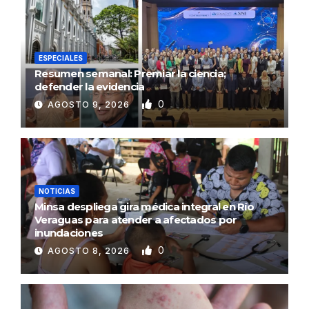
ESPECIALES
Resumen semanal: Premiar la ciencia;
defender la evidencia
0
AGOSTO 9, 2026
NOTICIAS
Minsa despliega gira médica integral en Río
Veraguas para atender a afectados por
inundaciones
0
AGOSTO 8, 2026