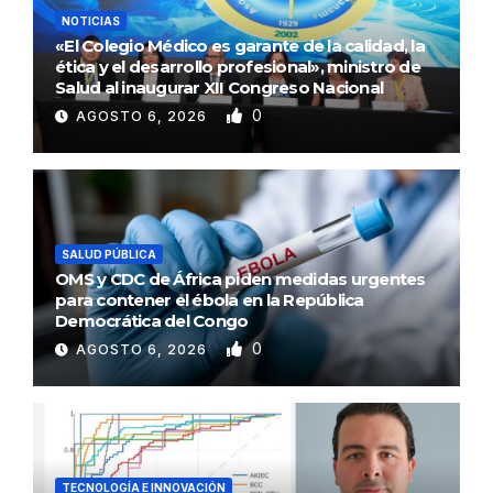
NOTICIAS
«El Colegio Médico es garante de la calidad, la
ética y el desarrollo profesional», ministro de
Salud al inaugurar XII Congreso Nacional
0
AGOSTO 6, 2026
SALUD PÚBLICA
OMS y CDC de África piden medidas urgentes
para contener el ébola en la República
Democrática del Congo
0
AGOSTO 6, 2026
TECNOLOGÍA E INNOVACIÓN