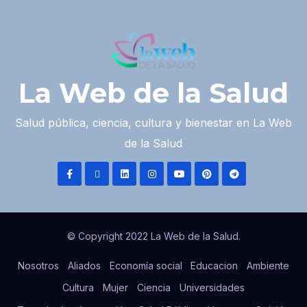
La Web de la Salud
Salud pública, ciencia, cultura y bienestar en La Web
de la Salud
© Copyright 2022 La Web de la Salud.
Nosotros
Aliados
Economía social
Educacion
Ambiente
Cultura
Mujer
Ciencia
Universidades