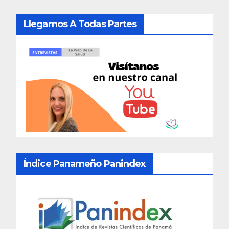
Llegamos A Todas Partes
Índice Panameño Panindex