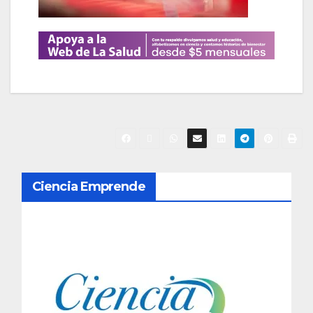
N
Ciencia Emprende
a
v
e
g