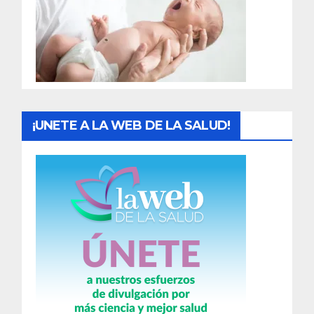
a
d
a
s
¡UNETE A LA WEB DE LA SALUD!