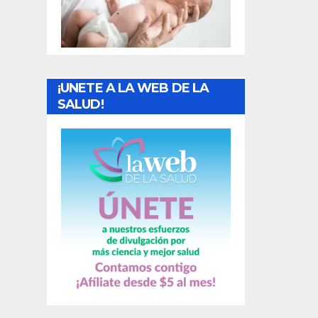
t
r
a
¡UNETE A LA WEB DE LA
d
SALUD!
a
s