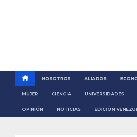
Saltar
al
contenido
NOSOTROS
ALIADOS
ECONO
MUJER
CIENCIA
UNIVERSIDADES
OPINIÓN
NOTICIAS
EDICIÓN VENEZU