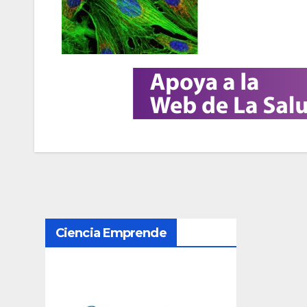
N
Ciencia Emprende
a
v