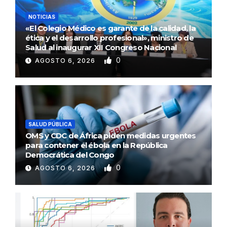
NOTICIAS
«El Colegio Médico es garante de la calidad, la
ética y el desarrollo profesional», ministro de
Salud al inaugurar XII Congreso Nacional
0
AGOSTO 6, 2026
SALUD PÚBLICA
OMS y CDC de África piden medidas urgentes
para contener el ébola en la República
Democrática del Congo
0
AGOSTO 6, 2026