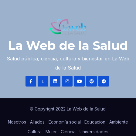
La Web de la Salud
Salud pública, ciencia, cultura y bienestar en La Web
de la Salud
© Copyright 2022 La Web de la Salud.
Nosotros
Aliados
Economía social
Educacion
Ambiente
Cultura
Mujer
Ciencia
Universidades