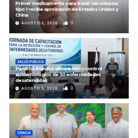
Primer medicamento para tratar narcolepsia
tipo 1 recibe aprobación de Estados Unidos y
China
0
AGOSTO 5, 2026
SALUD PÚBLICA
Panamá impulsa eliminación y control
epidemiológico de 30 enfermedades
desatendidas
0
AGOSTO 5, 2026
CIENCIA