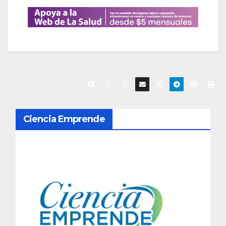
N
Ciencia Emprende
a
v
e
g
a