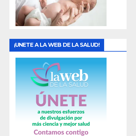
d
a
s
¡UNETE A LA WEB DE LA SALUD!