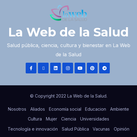
La Web de la Salud
Salud pública, ciencia, cultura y bienestar en La Web
de la Salud
© Copyright 2022 La Web de la Salud.
Nosotros
Aliados
Economía social
Educacion
Ambiente
Cultura
Mujer
Ciencia
Universidades
Tecnología e innovación
Salud Pública
Vacunas
Opinión