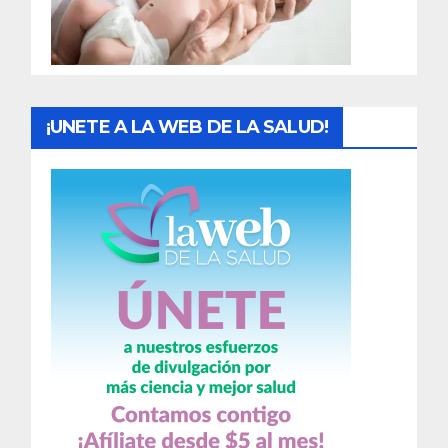
a
s
¡UNETE A LA WEB DE LA SALUD!