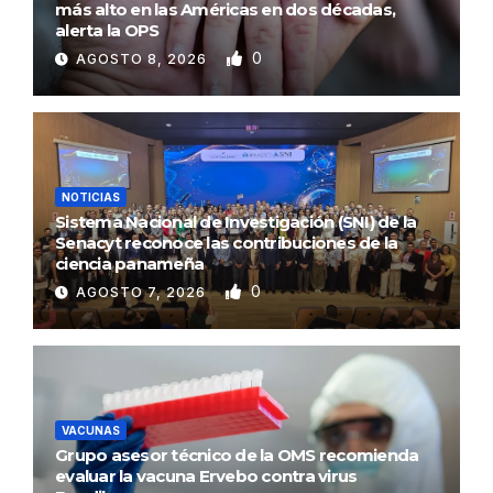
más alto en las Américas en dos décadas,
alerta la OPS
0
AGOSTO 8, 2026
NOTICIAS
Sistema Nacional de Investigación (SNI) de la
Senacyt reconoce las contribuciones de la
ciencia panameña
0
AGOSTO 7, 2026
VACUNAS
Grupo asesor técnico de la OMS recomienda
evaluar la vacuna Ervebo contra virus