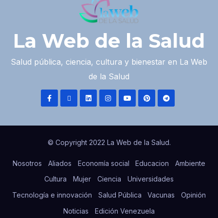
La Web de la Salud
Salud pública, ciencia, cultura y bienestar en La Web
de la Salud
© Copyright 2022 La Web de la Salud.
Nosotros
Aliados
Economía social
Educacion
Ambiente
Cultura
Mujer
Ciencia
Universidades
Tecnología e innovación
Salud Pública
Vacunas
Opinión
Noticias
Edición Venezuela