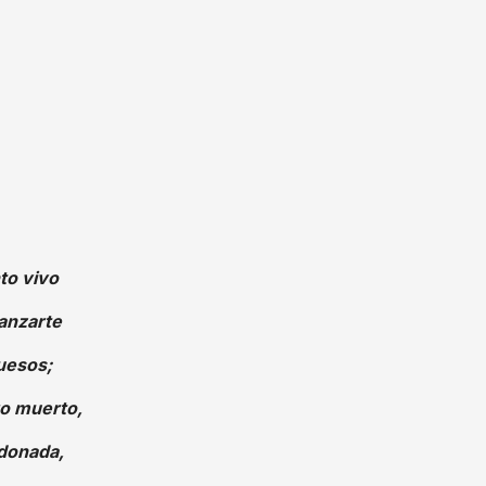
to vivo
anzarte
uesos;
o muerto,
ndonada,