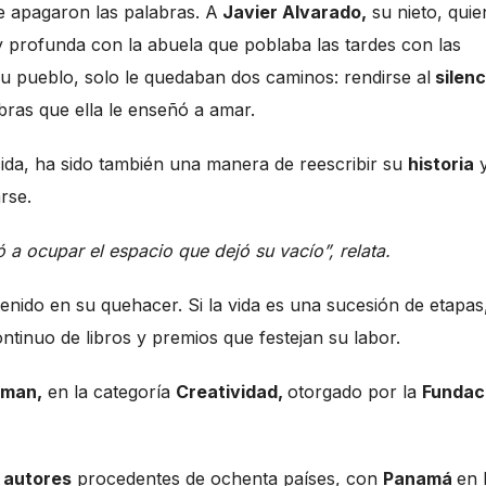
e apagaron las palabras. A
Javier Alvarado,
su nieto, quie
y profunda con la abuela que poblaba las tardes con las
su pueblo, solo le quedaban dos caminos: rendirse al
silenc
ras que ella le enseñó a amar.
cida, ha sido también una manera de reescribir su
historia
rse.
a ocupar el espacio que dejó su vacío”, relata.
enido en su quehacer. Si la vida es una sucesión de etapas,
ntinuo de libros y premios que festejan su labor.
aman,
en la categoría
Creatividad,
otorgado por la
Fundac
 autores
procedentes de ochenta países, con
Panamá
en 