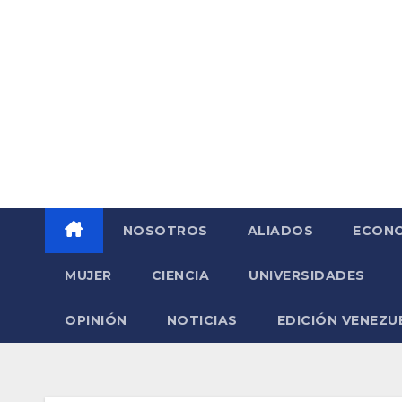
Saltar
al
contenido
NOSOTROS
ALIADOS
ECONO
MUJER
CIENCIA
UNIVERSIDADES
OPINIÓN
NOTICIAS
EDICIÓN VENEZU