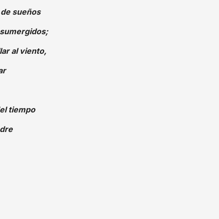
a de sueños
 sumergidos;
ar al viento,
ar
del tiempo
adre