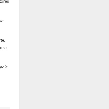
tores
me
te.
imer
acia