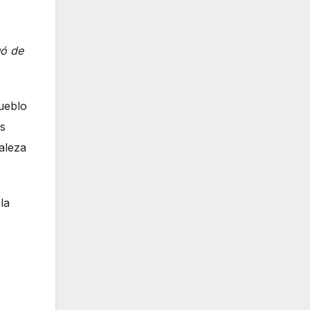
uó de
ueblo
s
raleza
la