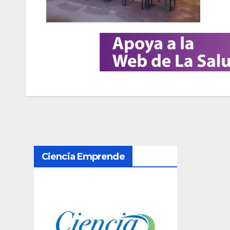
N
Ciencia Emprende
a
v
e