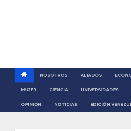
Saltar
al
contenido
NOSOTROS
ALIADOS
ECONO
MUJER
CIENCIA
UNIVERSIDADES
OPINIÓN
NOTICIAS
EDICIÓN VENEZU