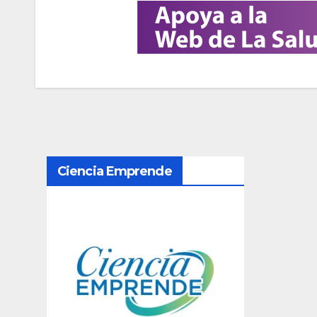
N
Ciencia Emprende
a
v
e
g
a