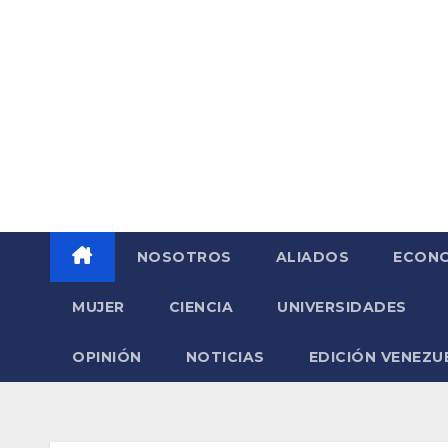
Saltar
al
contenido
NOSOTROS
ALIADOS
ECONO
MUJER
CIENCIA
UNIVERSIDADES
OPINIÓN
NOTICIAS
EDICIÓN VENEZU