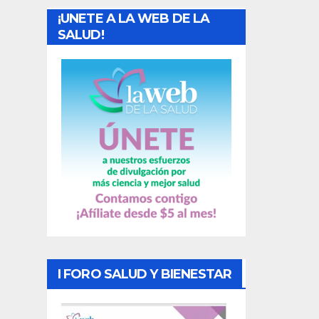
¡UNETE A LA WEB DE LA
d
SALUD!
a
s
I FORO SALUD Y BIENESTAR