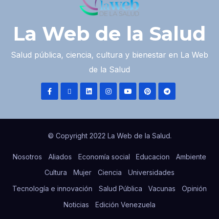
La Web de la Salud
Salud pública, ciencia, cultura y bienestar en La Web
de la Salud
© Copyright 2022 La Web de la Salud.
Nosotros
Aliados
Economía social
Educacion
Ambiente
Cultura
Mujer
Ciencia
Universidades
Tecnología e innovación
Salud Pública
Vacunas
Opinión
Noticias
Edición Venezuela