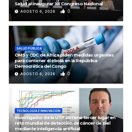
Salud al inaugurar XII Congreso Nacional
0
AGOSTO 6, 2026
SALUD PÚBLICA
OMS y CDC de África piden medidas urgentes
para contener el ébola en la República
Democrática del Congo
0
AGOSTO 6, 2026
TECNOLOGÍA E INNOVACIÓN
Investigador de la UTP obtiene tercer lugar en
reto mundial de detección de cáncer de piel
mediante inteligencia artificial