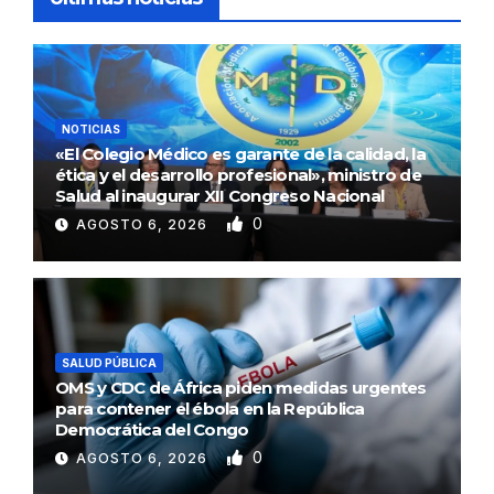
NOTICIAS
«El Colegio Médico es garante de la calidad, la
ética y el desarrollo profesional», ministro de
Salud al inaugurar XII Congreso Nacional
0
AGOSTO 6, 2026
SALUD PÚBLICA
OMS y CDC de África piden medidas urgentes
para contener el ébola en la República
Democrática del Congo
0
AGOSTO 6, 2026