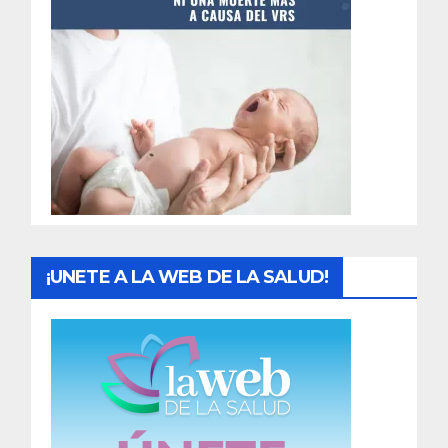
t
r
a
d
a
s
¡UNETE A LA WEB DE LA SALUD!