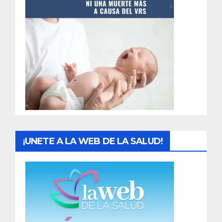
t
r
a
d
a
s
¡UNETE A LA WEB DE LA SALUD!