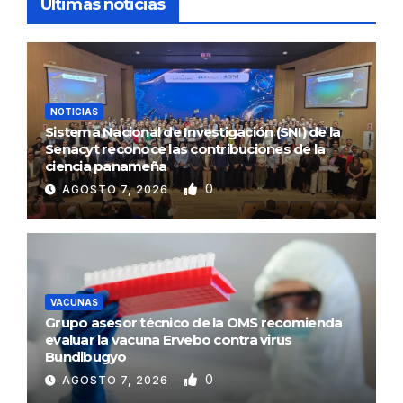
Ultimas noticias
NOTICIAS
Sistema Nacional de Investigación (SNI) de la
Senacyt reconoce las contribuciones de la
ciencia panameña
0
AGOSTO 7, 2026
VACUNAS
Grupo asesor técnico de la OMS recomienda
evaluar la vacuna Ervebo contra virus
Bundibugyo
0
AGOSTO 7, 2026