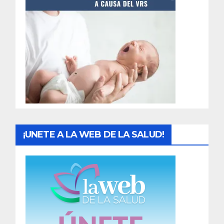
t
r
a
d
a
s
¡UNETE A LA WEB DE LA SALUD!