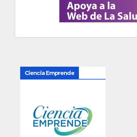
N
Ciencia Emprende
a
v
e
g
a