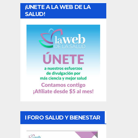
¡UNETE A LA WEB DE LA
d
SALUD!
a
s
I FORO SALUD Y BIENESTAR