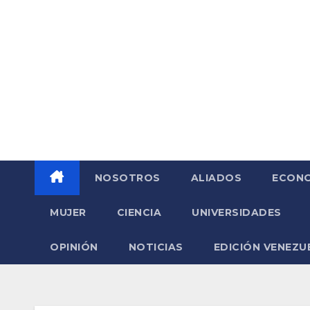
Saltar
al
contenido
NOSOTROS
ALIADOS
ECONO
MUJER
CIENCIA
UNIVERSIDADES
OPINIÓN
NOTICIAS
EDICIÓN VENEZU