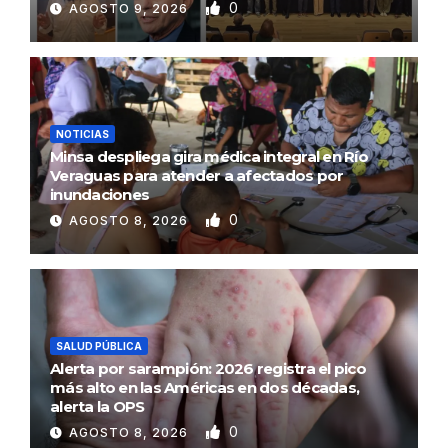
0
AGOSTO 9, 2026
NOTICIAS
Minsa despliega gira médica integral en Río
Veraguas para atender a afectados por
inundaciones
0
AGOSTO 8, 2026
SALUD PÚBLICA
Alerta por sarampión: 2026 registra el pico
más alto en las Américas en dos décadas,
alerta la OPS
0
AGOSTO 8, 2026