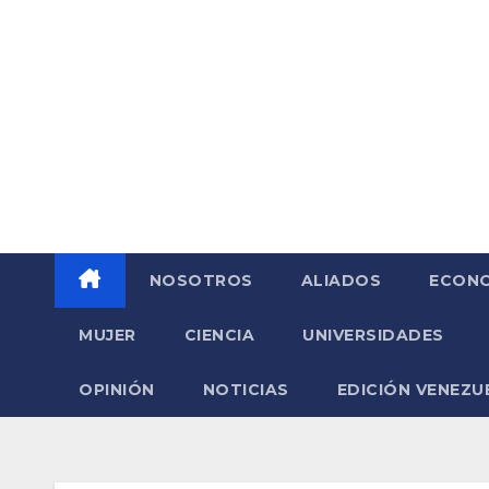
Saltar
al
contenido
NOSOTROS
ALIADOS
ECONO
MUJER
CIENCIA
UNIVERSIDADES
OPINIÓN
NOTICIAS
EDICIÓN VENEZU