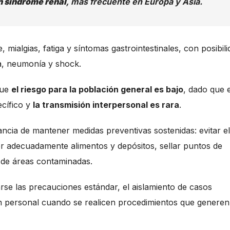
n síndrome renal
, más frecuente en Europa y Asia.
, mialgias, fatiga y síntomas gastrointestinales, con posibil
ia, neumonía y shock.
que
el riesgo para la población general es bajo
, dado que e
ecífico y
la transmisión interpersonal es rara
.
ancia de mantener medidas preventivas sostenidas: evitar el
r adecuadamente alimentos y depósitos, sellar puntos de
a de áreas contaminadas.
rse las precauciones estándar, el aislamiento de casos
n personal cuando se realicen procedimientos que generen