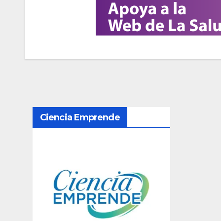
N
Ciencia Emprende
a
v
e
g
a