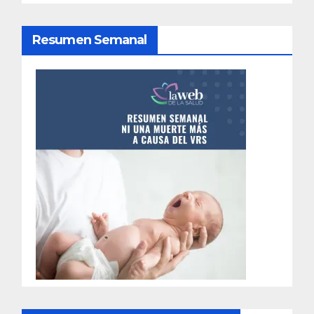
n
d
Resumen Semanal
e
e
n
t
r
a
d
a
s