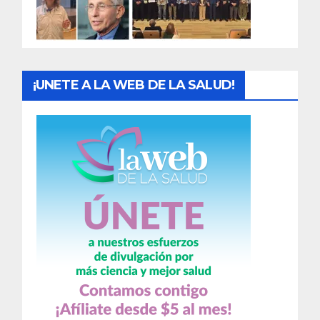
a
s
¡UNETE A LA WEB DE LA SALUD!