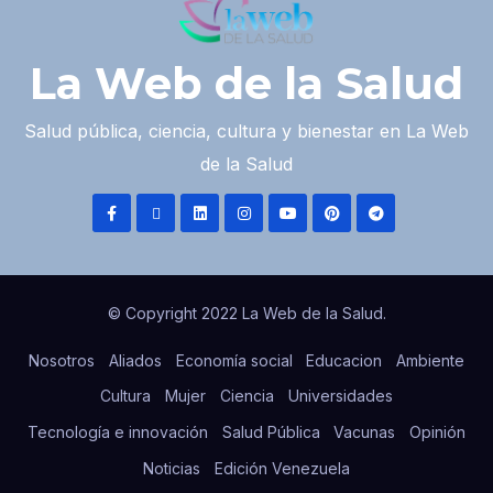
La Web de la Salud
Salud pública, ciencia, cultura y bienestar en La Web
de la Salud
© Copyright 2022 La Web de la Salud.
Nosotros
Aliados
Economía social
Educacion
Ambiente
Cultura
Mujer
Ciencia
Universidades
Tecnología e innovación
Salud Pública
Vacunas
Opinión
Noticias
Edición Venezuela