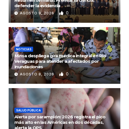
Resumen semanal: Premiar la ciencia;
defender la evidencia
0
AGOSTO 9, 2026
NOTICIAS
Minsa despliega gira médica integral en Río
Veraguas para atender a afectados por
inundaciones
0
AGOSTO 8, 2026
SALUD PÚBLICA
Alerta por sarampión: 2026 registra el pico
más alto en las Américas en dos décadas,
alerta la OPS