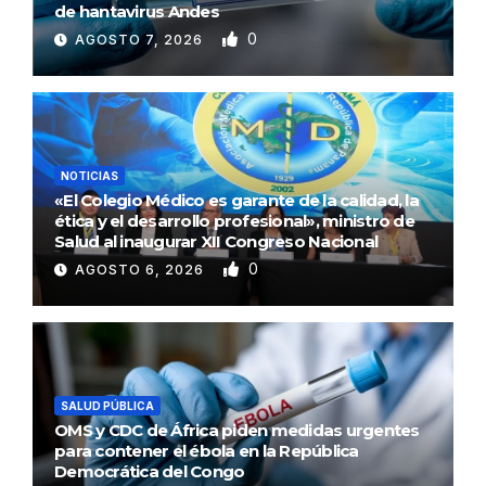
de hantavirus Andes
0
AGOSTO 7, 2026
NOTICIAS
«El Colegio Médico es garante de la calidad, la
ética y el desarrollo profesional», ministro de
Salud al inaugurar XII Congreso Nacional
0
AGOSTO 6, 2026
SALUD PÚBLICA
OMS y CDC de África piden medidas urgentes
para contener el ébola en la República
Democrática del Congo