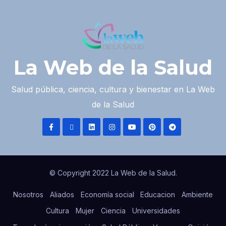
La Web de la Salud
Salud pública, ciencia, cultura y bienestar en La Web
de la Salud
© Copyright 2022 La Web de la Salud.
Nosotros
Aliados
Economía social
Educacion
Ambiente
Cultura
Mujer
Ciencia
Universidades