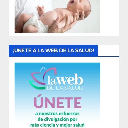
a
d
a
s
¡UNETE A LA WEB DE LA SALUD!