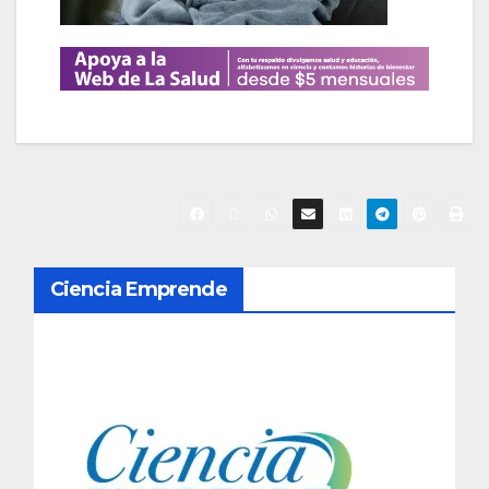
N
Ciencia Emprende
a
v
e
g