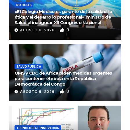
NOTICIAS
«El Colegio Médico es garante de la calidad, la
ética y el desarrollo profesional», ministro de
Salud al inaugurar XII Congreso Nacional
0
AGOSTO 6, 2026
SALUD PÚBLICA
OMS y CDC de África piden medidas urgentes
para contener el ébola en la República
Democrática del Congo
0
AGOSTO 6, 2026
TECNOLOGÍA E INNOVACIÓN