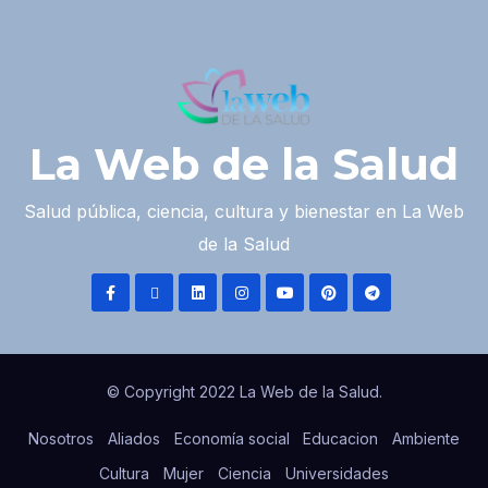
La Web de la Salud
Salud pública, ciencia, cultura y bienestar en La Web
de la Salud
© Copyright 2022 La Web de la Salud.
Nosotros
Aliados
Economía social
Educacion
Ambiente
Cultura
Mujer
Ciencia
Universidades