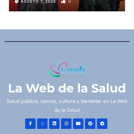
0
AGOSTO 7, 2026
La Web de la Salud
Salud pública, ciencia, cultura y bienestar en La Web
de la Salud