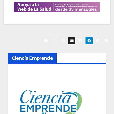
N
Ciencia Emprende
a
v
e
g
a