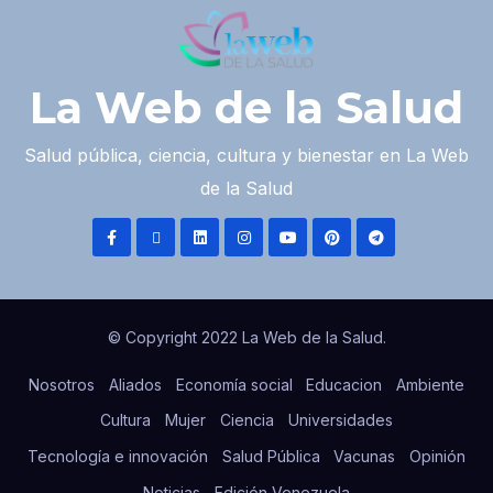
La Web de la Salud
Salud pública, ciencia, cultura y bienestar en La Web
de la Salud
© Copyright 2022 La Web de la Salud.
Nosotros
Aliados
Economía social
Educacion
Ambiente
Cultura
Mujer
Ciencia
Universidades
Tecnología e innovación
Salud Pública
Vacunas
Opinión
Noticias
Edición Venezuela