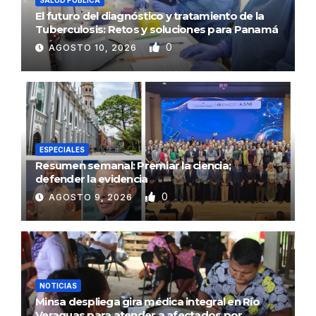
El futuro del diagnóstico y tratamiento de la
Tuberculosis: Retos y soluciones para Panamá
0
AGOSTO 10, 2026
ESPECIALES
Resumen semanal: Premiar la ciencia;
defender la evidencia
0
AGOSTO 9, 2026
NOTICIAS
Minsa despliega gira médica integral en Río
Veraguas para atender a afectados por