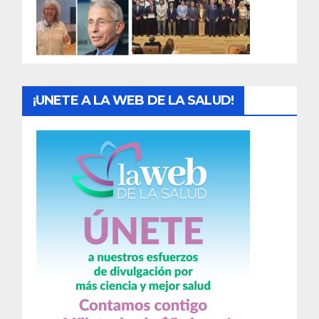
d
a
s
¡UNETE A LA WEB DE LA SALUD!