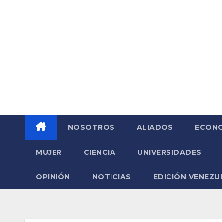
Saltar
al
contenido
NOSOTROS
ALIADOS
ECONO
MUJER
CIENCIA
UNIVERSIDADES
OPINIÓN
NOTICIAS
EDICIÓN VENEZU