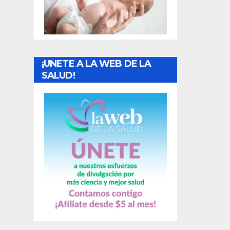
t
r
a
¡UNETE A LA WEB DE LA
d
SALUD!
a
s