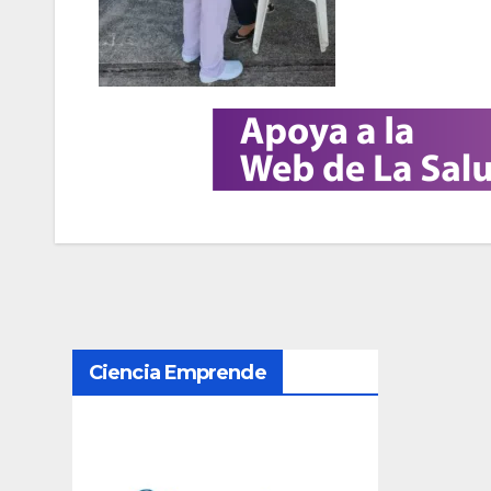
N
Ciencia Emprende
a
v