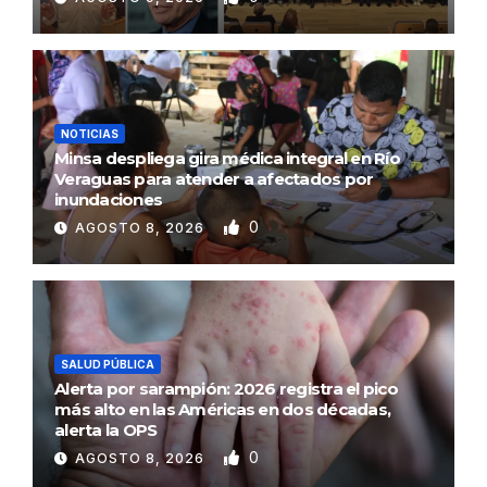
NOTICIAS
Minsa despliega gira médica integral en Río
Veraguas para atender a afectados por
inundaciones
0
AGOSTO 8, 2026
SALUD PÚBLICA
Alerta por sarampión: 2026 registra el pico
más alto en las Américas en dos décadas,
alerta la OPS
0
AGOSTO 8, 2026