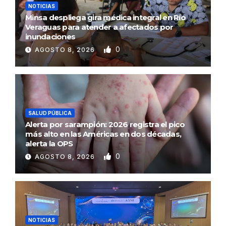
NOTICIAS
Minsa despliega gira médica integral en Río
Veraguas para atender a afectados por
inundaciones
0
AGOSTO 8, 2026
SALUD PÚBLICA
Alerta por sarampión: 2026 registra el pico
más alto en las Américas en dos décadas,
alerta la OPS
0
AGOSTO 8, 2026
NOTICIAS