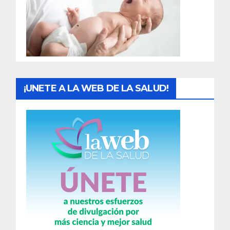
d
a
s
¡UNETE A LA WEB DE LA SALUD!