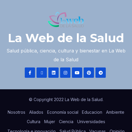
La Web de la Salud
Salud pública, ciencia, cultura y bienestar en La Web
de la Salud
© Copyright 2022 La Web de la Salud.
Nosotros
Aliados
Economía social
Educacion
Ambiente
Cultura
Mujer
Ciencia
Universidades
Tecnología e innovación
Salud Pública
Vacunas
Opinión