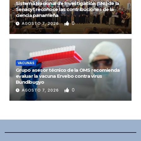
Sistema Nacional de Investigación (SNI) de la
Senacyt reconoce las contribuciones de la
ciencia panameña
0
AGOSTO 7, 2026
VACUNAS
Grupo asesor técnico de la OMS recomienda
evaluar la vacuna Ervebo contra virus
Bundibugyo
0
AGOSTO 7, 2026