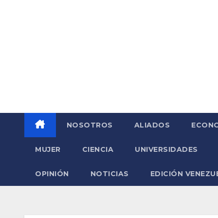
Saltar
al
contenido
NOSOTROS
ALIADOS
ECONO
MUJER
CIENCIA
UNIVERSIDADES
OPINIÓN
NOTICIAS
EDICIÓN VENEZU