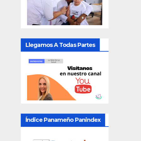
Llegamos A Todas Partes
Índice Panameño Panindex