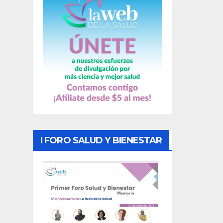
s
I FORO SALUD Y BIENESTAR