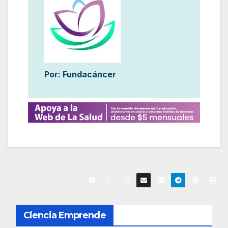
Por: Fundacáncer
N
Ciencia Emprende
a