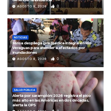
0
AGOSTO 9, 2026
NOTICIAS
Minsa despliega gira médica integral en Río
Veraguas para atender a afectados por
inundaciones
0
AGOSTO 8, 2026
SALUD PÚBLICA
Alerta por sarampión: 2026 registra el pico
más alto en las Américas en dos décadas,
alerta la OPS