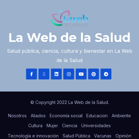
La Web de la Salud
Salud pública, ciencia, cultura y bienestar en La Web
de la Salud
© Copyright 2022 La Web de la Salud.
Nosotros
Aliados
Economía social
Educacion
Ambiente
Cultura
Mujer
Ciencia
Universidades
Tecnología e innovación
Salud Pública
Vacunas
Opinión