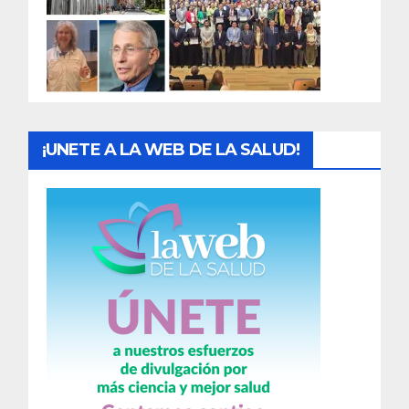
d
a
s
¡UNETE A LA WEB DE LA SALUD!