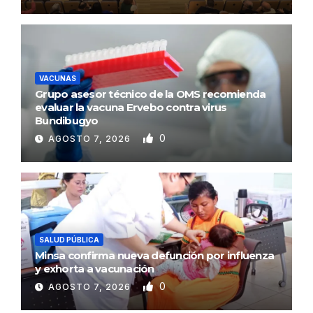
VACUNAS
Grupo asesor técnico de la OMS recomienda
evaluar la vacuna Ervebo contra virus
Bundibugyo
0
AGOSTO 7, 2026
SALUD PÚBLICA
Minsa confirma nueva defunción por influenza
y exhorta a vacunación
0
AGOSTO 7, 2026