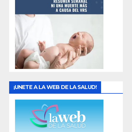
t
r
a
d
a
s
¡UNETE A LA WEB DE LA SALUD!