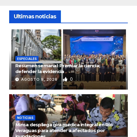
Ultimas noticias
ESPECIALES
Resumen semanal: Premiar la ciencia;
defender la evidencia
0
AGOSTO 9, 2026
NOTICIAS
Minsa despliega gira médica integral en Río
Veraguas para atender a afectados por
inundaciones