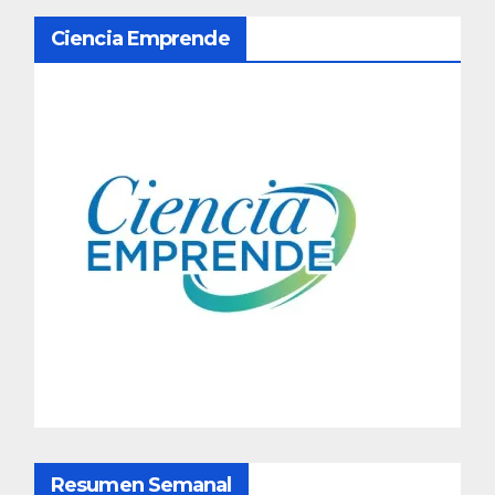
N
Ciencia Emprende
a
v
e
g
a
c
i
ó
n
d
Resumen Semanal