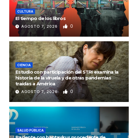
CULTURA
El tiempo de los libros
0
AGOSTO 7, 2026
CIENCIA
Estudio con participación del STRI examina la
historia de la viruela y de otras pandemias
traídas a América
0
AGOSTO 7, 2026
SALUD PÚBLICA
Paciente con hantavirus procedente de